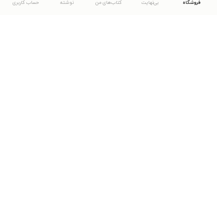
فروشگاه
بی‌نهایت
کتاب‌های من
نوشته
حساب کاربری
دانلود اپلیکیشن طاقچه
... موارد دیگر
مشاهدهٔ دیگر نسخه‌های طاقچه