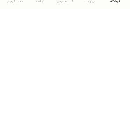
فروشگاه
بی‌نهایت
کتاب‌های من
نوشته
حساب کاربری
دانلود اپلیکیشن طاقچه
... موارد دیگر
مشاهدهٔ دیگر نسخه‌های طاقچه