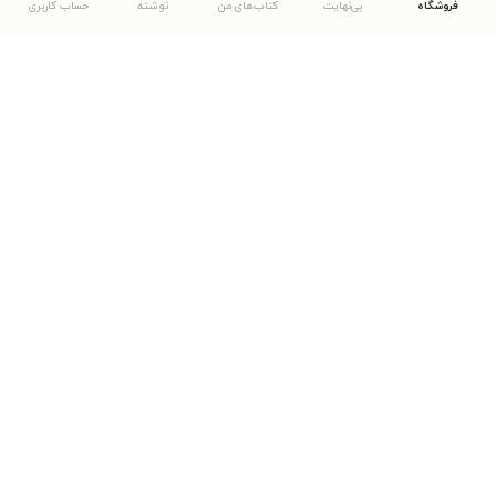
فروشگاه
بی‌نهایت
کتاب‌های من
نوشته
حساب کاربری
دانلود اپلیکیشن طاقچه
... موارد دیگر
مشاهدهٔ دیگر نسخه‌های طاقچه