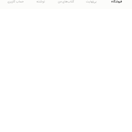
فروشگاه
بی‌نهایت
کتاب‌های من
نوشته
حساب کاربری
دانلود اپلیکیشن طاقچه
... موارد دیگر
مشاهدهٔ دیگر نسخه‌های طاقچه