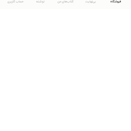
فروشگاه
بی‌نهایت
کتاب‌های من
نوشته
حساب کاربری
دانلود اپلیکیشن طاقچه
... موارد دیگر
مشاهدهٔ دیگر نسخه‌های طاقچه