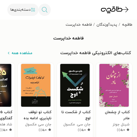
دسته‌بندی‌ها
طاقچه
پدیدآورندگان
فاطمه خداپرست
فاطمه خداپرست
کتاب‌های الکترونیکی فاطمه خداپرست
مشاهده همه
کتاب از چشمان
کتاب از شکست تا
کتاب تو توقف
مادر
اوج
ناپذیری، ادامه بده
گفتگوی 
شینل جونز
جان سی. مکسول
جان سی مکسول
شاد هلم
مثبت بر
)
۱
(
۵٫۰
)
۱
(
۵٫۰
)
۱
(
۵٫۰
)
۱
(
۵٫۰
معنای زن