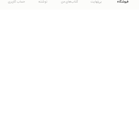
فروشگاه
بی‌نهایت
کتاب‌های من
نوشته
حساب کاربری
دانلود اپلیکیشن طاقچه
... موارد دیگر
مشاهدهٔ دیگر نسخه‌های طاقچه