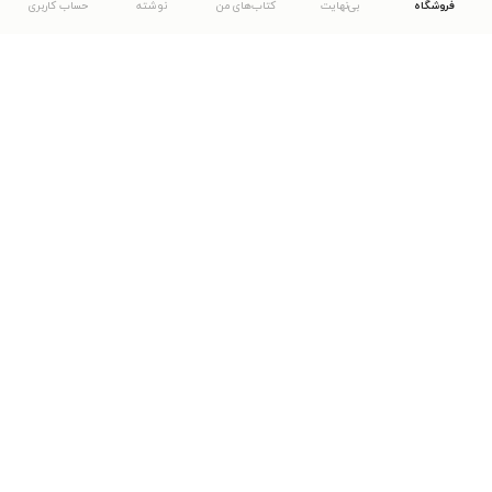
فروشگاه
بی‌نهایت
کتاب‌های من
نوشته
حساب کاربری
دانلود اپلیکیشن طاقچه
... موارد دیگر
مشاهدهٔ دیگر نسخه‌های طاقچه