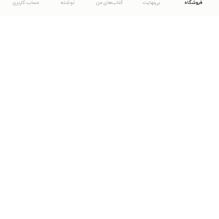
فروشگاه
بی‌نهایت
کتاب‌های من
نوشته
حساب کاربری
دانلود اپلیکیشن طاقچه
... موارد دیگر
مشاهدهٔ دیگر نسخه‌های طاقچه