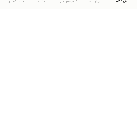
فروشگاه
بی‌نهایت
کتاب‌های من
نوشته
حساب کاربری
دانلود اپلیکیشن طاقچه
... موارد دیگر
مشاهدهٔ دیگر نسخه‌های طاقچه