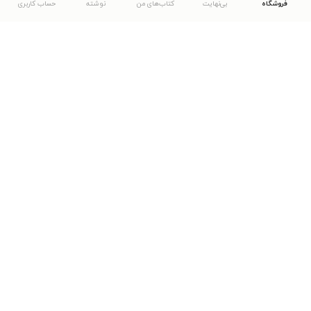
فروشگاه
بی‌نهایت
کتاب‌های من
نوشته
حساب کاربری
دانلود اپلیکیشن طاقچه
... موارد دیگر
مشاهدهٔ دیگر نسخه‌های طاقچه