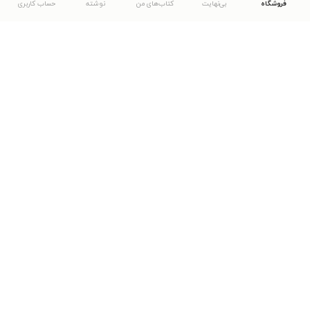
فروشگاه
بی‌نهایت
کتاب‌های من
نوشته
حساب کاربری
دانلود اپلیکیشن طاقچه
... موارد دیگر
مشاهدهٔ دیگر نسخه‌های طاقچه