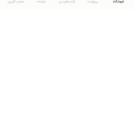
فروشگاه
بی‌نهایت
کتاب‌های من
نوشته
حساب کاربری
دانلود اپلیکیشن طاقچه
... موارد دیگر
مشاهدهٔ دیگر نسخه‌های طاقچه