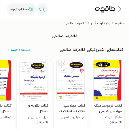
دسته‌بندی‌ها
طاقچه
پدیدآورندگان
غلامرضا صالحی
غلامرضا صالحی
کتاب‌های الکترونیکی غلامرضا صالحی
مشاهده همه
کتاب ترمودینامیک
کتاب مهندسی
کتاب نظریه و
کتاب نظ
مهندسی شیمی
مکانیک، استاتیک
مسائل
مسائل ان
سری شومز
مایکل ابوت
ای. دبلیو. نلسون
مرل سی. پوتر
ترمودینامیک برای
حرارت
دونالد پ
)
۱
(
۲٫۰
)
۱
(
۳٫۰
مهندسان