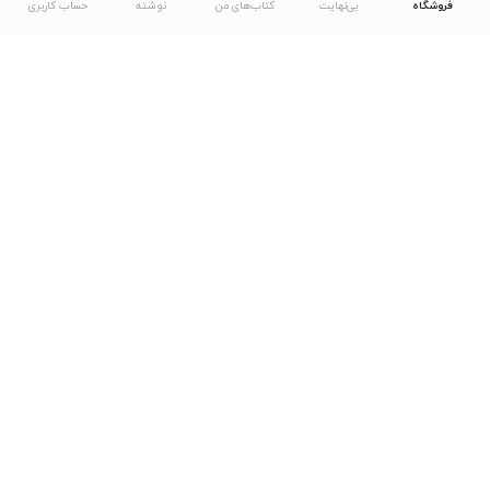
فروشگاه
بی‌نهایت
کتاب‌های من
نوشته
حساب کاربری
دانلود اپلیکیشن طاقچه
... موارد دیگر
مشاهدهٔ دیگر نسخه‌های طاقچه