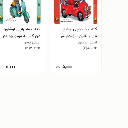
کتاب ماجراچی اوشاق؛
کتاب ماجراچی اوشاق؛
من یانغین سؤندورنم
من کیرایه موتورچویام
امیلی بومون
امیلی بومون
)
۳
(
۳٫۷
)
۲
(
۵٫۰
۵,۰۰۰
ت
۵,۰۰۰
ت