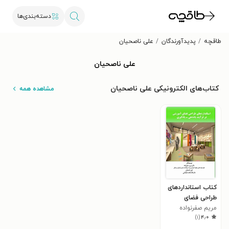
دسته‌بندی‌ها
طاقچه
پدیدآورندگان
علی ناصحیان
علی ناصحیان
کتاب‌های الکترونیکی علی ناصحیان
مشاهده همه
کتاب استانداردهای
طراحی فضای
مریم صفرنواده
آموزشی در فرآیند
)
۱
(
۴٫۰
یاددهی - یادگیری