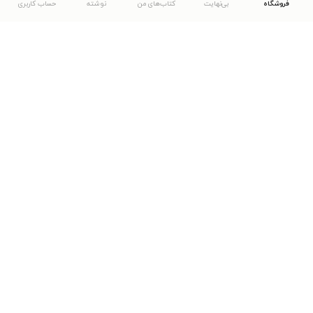
فروشگاه
بی‌نهایت
کتاب‌های من
نوشته
حساب کاربری
دانلود اپلیکیشن طاقچه
... موارد دیگر
مشاهدهٔ دیگر نسخه‌های طاقچه