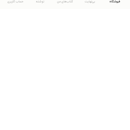
فروشگاه
بی‌نهایت
کتاب‌های من
نوشته
حساب کاربری
دانلود اپلیکیشن طاقچه
... موارد دیگر
مشاهدهٔ دیگر نسخه‌های طاقچه