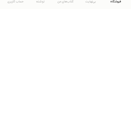
فروشگاه
بی‌نهایت
کتاب‌های من
نوشته
حساب کاربری
دانلود اپلیکیشن طاقچه
... موارد دیگر
مشاهدهٔ دیگر نسخه‌های طاقچه