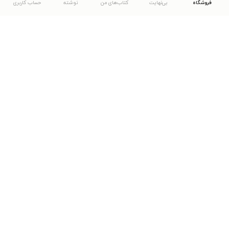
فروشگاه
بی‌نهایت
کتاب‌های من
نوشته
حساب کاربری
دانلود اپلیکیشن طاقچه
... موارد دیگر
مشاهدهٔ دیگر نسخه‌های طاقچه