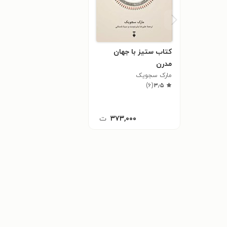
کتاب ستیز با جهان
مدرن
مارک سجویک
)
۶
(
۳٫۵
۳۷۳,۰۰۰
ت