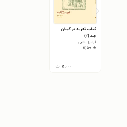
کتاب تعزیه در گیلان
جلد (۲)
فرامرز طالبی
)
۱
(
۵٫۰
۵,۰۰۰
ت