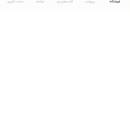
فروشگاه
بی‌نهایت
کتاب‌های من
نوشته
حساب کاربری
دانلود اپلیکیشن طاقچه
... موارد دیگر
مشاهدهٔ دیگر نسخه‌های طاقچه