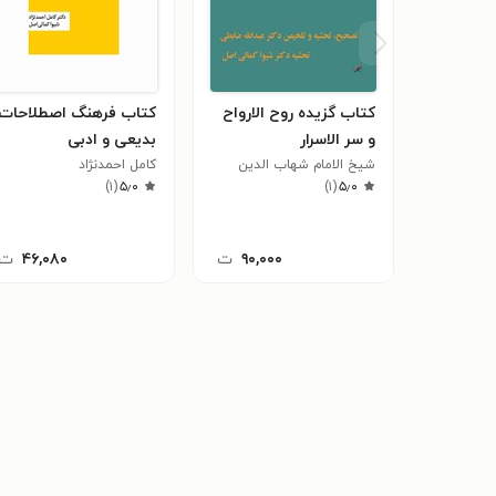
کتاب گزیده روح الارواح
کتاب فرهنگ اصطلاحات
و سر الاسرار
بدیعی و ادبی
شیخ الامام شهاب الدین
کامل احمدنژاد
۵٫۰
(
۱
)
ابوالقاسم عبدالله بن المظفر
۵٫۰
(
۱
)
السمعانی
۹۰,۰۰۰
ت
۴۶,۰۸۰
ت