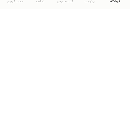
فروشگاه
بی‌نهایت
کتاب‌های من
نوشته
حساب کاربری
دانلود اپلیکیشن طاقچه
... موارد دیگر
مشاهدهٔ دیگر نسخه‌های طاقچه