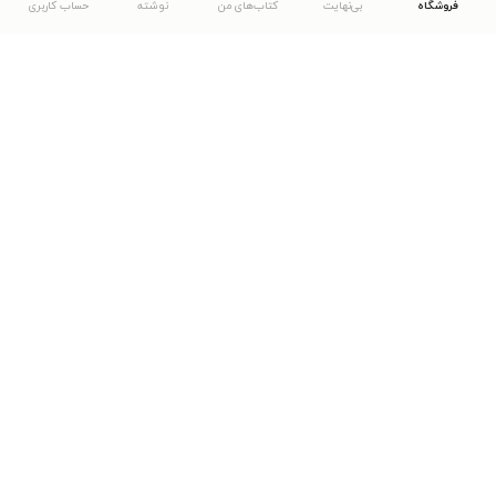
فروشگاه
بی‌نهایت
کتاب‌های من
نوشته
حساب کاربری
دانلود اپلیکیشن طاقچه
... موارد دیگر
مشاهدهٔ دیگر نسخه‌های طاقچه