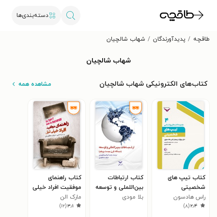
دسته‌بندی‌ها
طاقچه
پدیدآورندگان
شهاب شالچیان
شهاب شالچیان
کتاب‌های الکترونیکی شهاب شالچیان
مشاهده همه
کتاب تیپ های
کتاب ارتباطات
کتاب راهنمای
شخصیتی
بین‌اللملی و توسعه
موفقیت افراد خیلی
راس هادسون
بلا مودی
(از دیدگاه قرن
تنبل
مارک الن
)
۱۲
(
۳٫۱
)
۸
(
۲٫۴
بیست و یکم)