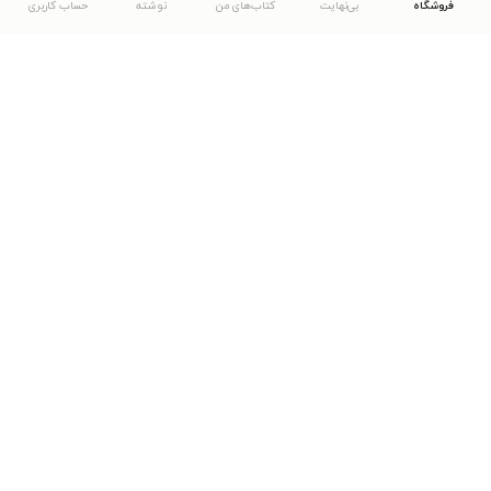
فروشگاه
بی‌نهایت
کتاب‌های من
نوشته
حساب کاربری
دانلود اپلیکیشن طاقچه
... موارد دیگر
مشاهدهٔ دیگر نسخه‌های طاقچه