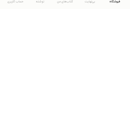
فروشگاه
بی‌نهایت
کتاب‌های من
نوشته
حساب کاربری
دانلود اپلیکیشن طاقچه
... موارد دیگر
مشاهدهٔ دیگر نسخه‌های طاقچه