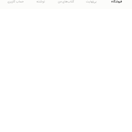
فروشگاه
بی‌نهایت
کتاب‌های من
نوشته
حساب کاربری
دانلود اپلیکیشن طاقچه
... موارد دیگر
مشاهدهٔ دیگر نسخه‌های طاقچه