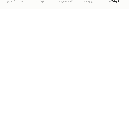
فروشگاه
بی‌نهایت
کتاب‌های من
نوشته
حساب کاربری
دانلود اپلیکیشن طاقچه
... موارد دیگر
مشاهدهٔ دیگر نسخه‌های طاقچه