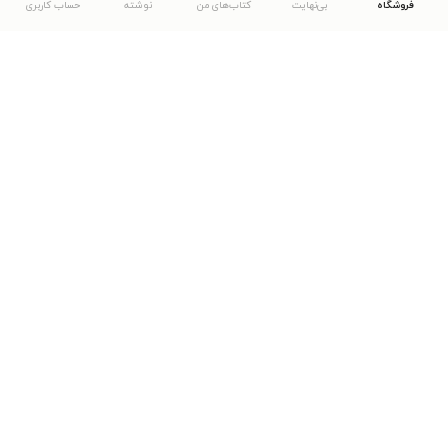
فروشگاه
بی‌نهایت
کتاب‌های من
نوشته
حساب کاربری
دانلود اپلیکیشن طاقچه
... موارد دیگر
مشاهدهٔ دیگر نسخه‌های طاقچه