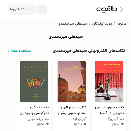
دسته‌بندی‌ها
طاقچه
پدیدآورندگان
سیدعلی میرمحمدی
سیدعلی میرمحمدی
کتاب‌های الکترونیکی سیدعلی میرمحمدی
مشاهده همه
کتاب حقوق اساسی
کتاب حقوق الهی؛
کتاب تحکیم
تطبیقی در آسیا
اسلام، حقوق بشر و
دموکراسی و پایداری
تام گینزبرگ
آیرین اوه
اخلاق تطبیقی
تام جرالد دیلی
قانون اساسی در
)
۱
(
۵٫۰
)
۱
(
۴٫۰
)
۱
(
۵٫۰
آسیا و آفریقا