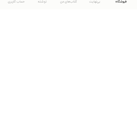
فروشگاه
بی‌نهایت
کتاب‌های من
نوشته
حساب کاربری
دانلود اپلیکیشن طاقچه
... موارد دیگر
مشاهدهٔ دیگر نسخه‌های طاقچه