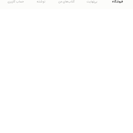
فروشگاه
بی‌نهایت
کتاب‌های من
نوشته
حساب کاربری
دانلود اپلیکیشن طاقچه
... موارد دیگر
مشاهدهٔ دیگر نسخه‌های طاقچه