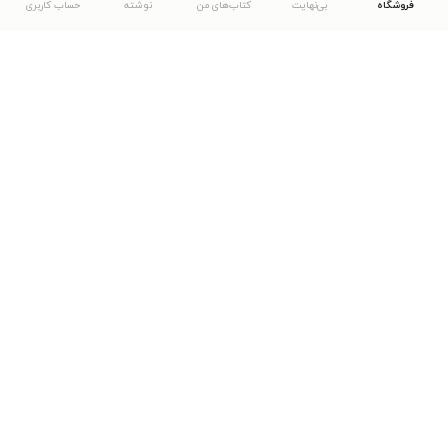
فروشگاه
بی‌نهایت
کتاب‌های من
نوشته
حساب کاربری
دانلود اپلیکیشن طاقچه
... موارد دیگر
مشاهدهٔ دیگر نسخه‌های طاقچه