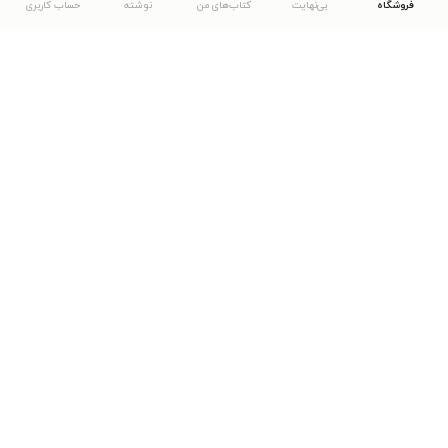
فروشگاه
بی‌نهایت
کتاب‌های من
نوشته
حساب کاربری
دانلود اپلیکیشن طاقچه
... موارد دیگر
مشاهدهٔ دیگر نسخه‌های طاقچه