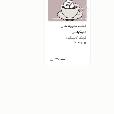
کتاب نظریه های
دموکراسی
فرانک کانینگهام
)
۴
(
۴٫۰
۳۰,۰۰۰
ت