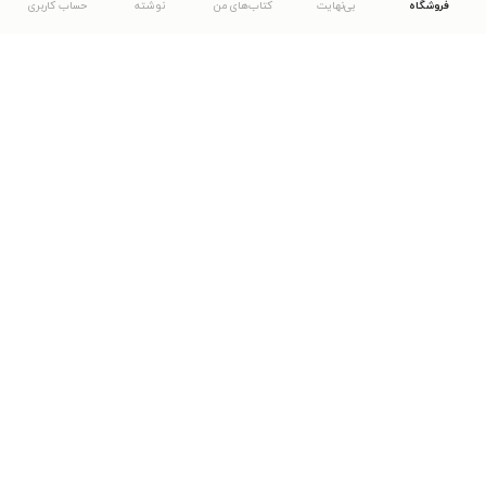
فروشگاه
بی‌نهایت
کتاب‌های من
نوشته
حساب کاربری
دانلود اپلیکیشن طاقچه
... موارد دیگر
مشاهدهٔ دیگر نسخه‌های طاقچه