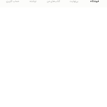
فروشگاه
بی‌نهایت
کتاب‌های من
نوشته
حساب کاربری
دانلود اپلیکیشن طاقچه
... موارد دیگر
مشاهدهٔ دیگر نسخه‌های طاقچه