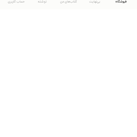
فروشگاه
بی‌نهایت
کتاب‌های من
نوشته
حساب کاربری
دانلود اپلیکیشن طاقچه
... موارد دیگر
مشاهدهٔ دیگر نسخه‌های طاقچه