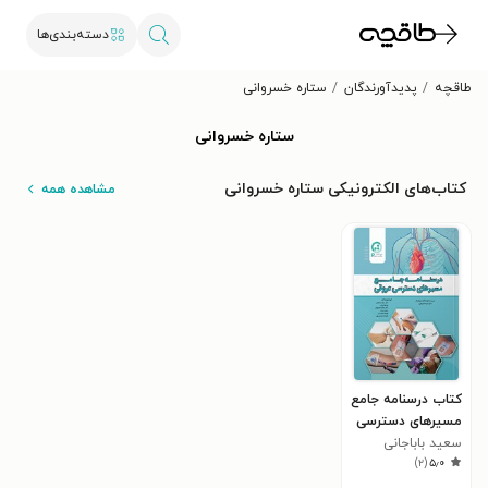
دسته‌بندی‌ها
طاقچه
پدیدآورندگان
ستاره خسروانی
ستاره خسروانی
کتاب‌های الکترونیکی ستاره خسروانی
مشاهده همه
کتاب درسنامه جامع
مسیرهای دسترسی
عروقی
سعید باباجانی
)
۲
(
۵٫۰
وفس