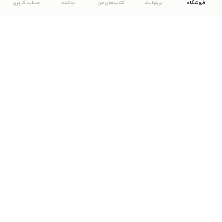
فروشگاه
بی‌نهایت
کتاب‌های من
نوشته
حساب کاربری
دانلود اپلیکیشن طاقچه
... موارد دیگر
مشاهدهٔ دیگر نسخه‌های طاقچه