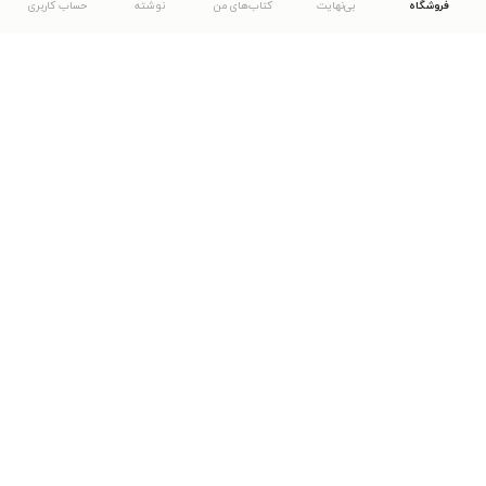
فروشگاه
بی‌نهایت
کتاب‌های من
نوشته
حساب کاربری
دانلود اپلیکیشن طاقچه
... موارد دیگر
مشاهدهٔ دیگر نسخه‌های طاقچه