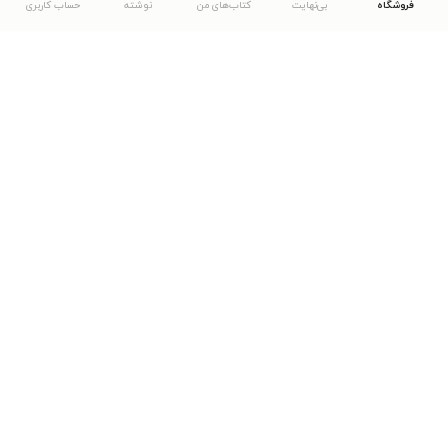
فروشگاه
بی‌نهایت
کتاب‌های من
نوشته
حساب کاربری
دانلود اپلیکیشن طاقچه
... موارد دیگر
مشاهدهٔ دیگر نسخه‌های طاقچه