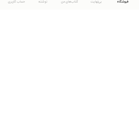
فروشگاه
بی‌نهایت
کتاب‌های من
نوشته
حساب کاربری
دانلود اپلیکیشن طاقچه
... موارد دیگر
مشاهدهٔ دیگر نسخه‌های طاقچه