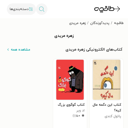
دسته‌بندی‌ها
طاقچه
پدیدآورندگان
زهره مریدی
زهره مریدی
کتاب‌های الکترونیکی زهره مریدی
مشاهده همه
کتاب این دگمه مال
کتاب گوگوی بزرگ
کیه؟
اد ویر
)
۱
(
۵٫۰
پائول کندی