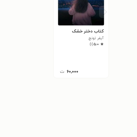
کتاب دختر خشک
آیفر تونچ
)
۱
(
۵٫۰
۶۰,۰۰۰
ت