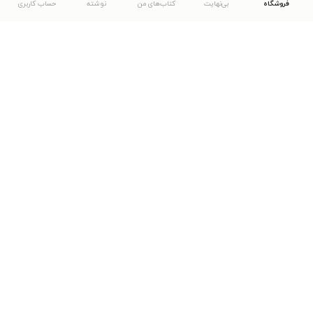
فروشگاه
بی‌نهایت
کتاب‌های من
نوشته
حساب کاربری
دانلود اپلیکیشن طاقچه
... موارد دیگر
مشاهدهٔ دیگر نسخه‌های طاقچه