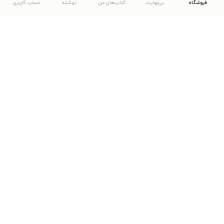
فروشگاه
بی‌نهایت
کتاب‌های من
نوشته
حساب کاربری
دانلود اپلیکیشن طاقچه
... موارد دیگر
مشاهدهٔ دیگر نسخه‌های طاقچه