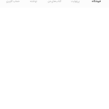
فروشگاه
بی‌نهایت
کتاب‌های من
نوشته
حساب کاربری
دانلود اپلیکیشن طاقچه
... موارد دیگر
مشاهدهٔ دیگر نسخه‌های طاقچه