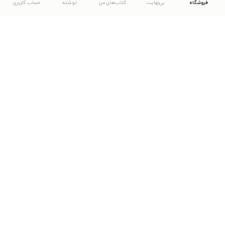
فروشگاه
بی‌نهایت
کتاب‌های من
نوشته
حساب کاربری
دانلود اپلیکیشن طاقچه
... موارد دیگر
مشاهدهٔ دیگر نسخه‌های طاقچه