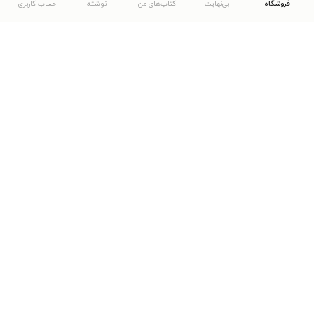
فروشگاه
بی‌نهایت
کتاب‌های من
نوشته
حساب کاربری
دانلود اپلیکیشن طاقچه
... موارد دیگر
مشاهدهٔ دیگر نسخه‌های طاقچه