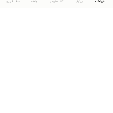
فروشگاه
بی‌نهایت
کتاب‌های من
نوشته
حساب کاربری
دانلود اپلیکیشن طاقچه
... موارد دیگر
مشاهدهٔ دیگر نسخه‌های طاقچه