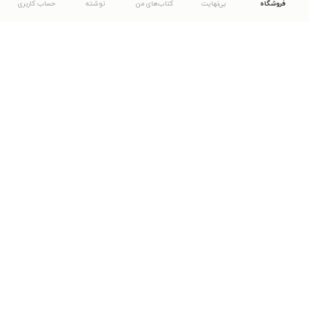
فروشگاه
بی‌نهایت
کتاب‌های من
نوشته
حساب کاربری
دانلود اپلیکیشن طاقچه
... موارد دیگر
مشاهدهٔ دیگر نسخه‌های طاقچه