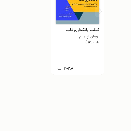
کتاب بانکداری ناب
بوهان اپنهایم
)
۱
(
۳٫۰
۲۰۲,۸۰۰
ت